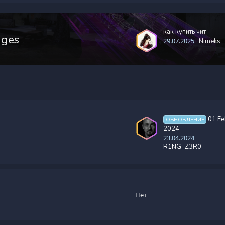
как купить чит
ages
29.07.2025
Nimeks
01 Fe
ОБНОВЛЕНИЕ
2024
23.04.2024
R1NG_Z3R0
Нет