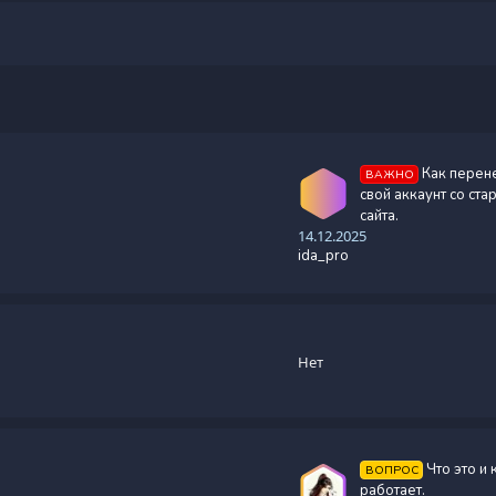
Как перен
ВАЖНО
свой аккаунт со ста
сайта.
14.12.2025
ida_pro
Нет
Что это и 
ВОПРОС
работает.