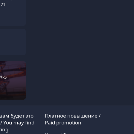
021
С
ЗКИ
вам будет это
Платное повышение /
/ You may find
Paid promotion
ting