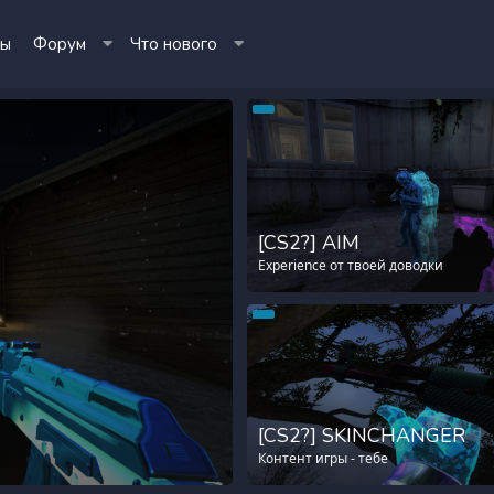
ты
Форум
Что нового
[CS2?] AIM
Experience от твоей доводки
[CS2?] SKINCHANGER
Контент игры - тебе