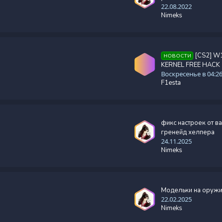
22.08.2022
Nimeks
[CS2] W
НОВОСТИ
KERNEL FREE HACK
Воскресенье в 04:2
F1esta
фикс настроек от в
гренейд хелпера
24.11.2025
Nimeks
Модельки на оруж
22.02.2025
Nimeks