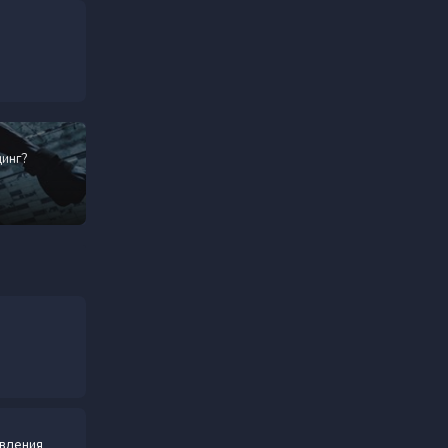
инг?
вления