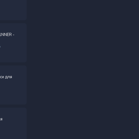
1NNER -
6
аси для
ия